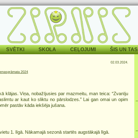
SVĒTKI
SKOLA
CEĻOJUMI
ŠIS UN TAS
02.03.2024.
ienasgrāmata 2024
 kā klājas. Viņa, nobažījusies par mazmeitu, man teica: “Zvanīju
slimtu ar kaut ko sliktu no pārslodzes.” Lai gan omai un opim
omēr pastāv kāda iekšēja jušana.
etu 1. līgā. Nākamajā sezonā startēs augstākajā līgā.