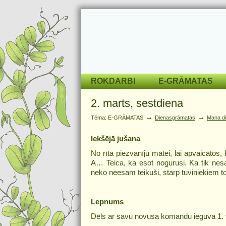
ROKDARBI
E-GRĀMATAS
2. marts, sestdiena
→
→
Tēma: E-GRĀMATAS
Dienasgrāmatas
Mana d
Iekšējā jušana
No rīta piezvanīju mātei, lai apvaicātos,
A… Teica, ka esot nogurusi. Ka tik nesa
neko neesam teikuši, starp tuviniekiem t
Lepnums
Dēls ar savu novusa komandu ieguva 1. vi