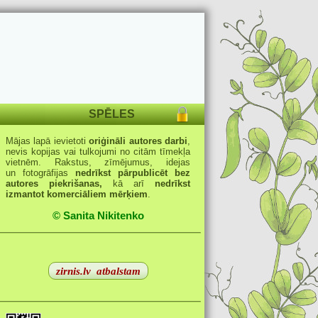
SPĒLES
Mājas lapā ievietoti
oriģināli autores darbi
,
nevis kopijas vai tulkojumi no citām tīmekļa
vietnēm. Rakstus, zīmējumus, idejas
un fotogrāfijas
nedrīkst pārpublicēt bez
autores piekrišanas,
kā arī
nedrīkst
izmantot komerciāliem mērķiem
.
© Sanita Nikitenko
zirnis.lv
atbalstam