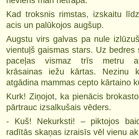
neviens man netrāpa.
Kad troksnis rimstas, izskaitu līdz
acis un palūkojos augšup.
Augstu virs galvas pa nule izlūz
vientuļš gaismas stars. Uz bedres
paceļas vismaz trīs metru au
krāsainas iežu kārtas. Nezinu 
atgādina mammas cepto kārtaino k
Kurk! Ziņojot, ka pienācis brokast
pārtrauc izsalkušais vēders.
- Kuš! Nekurksti! – piktojos ba
radītās skaņas izraisīs vēl vienu