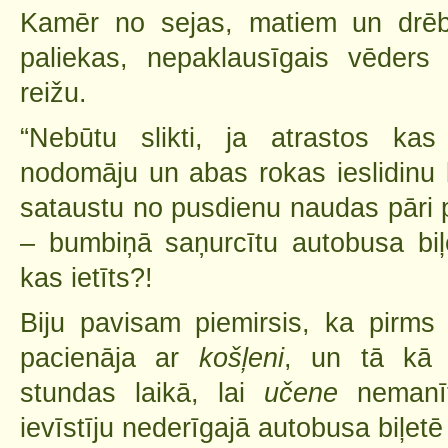
Kamēr no sejas, matiem un drēb
paliekas, nepaklausīgais vēders 
reižu.
“Nebūtu slikti, ja atrastos ka
nodomāju un abas rokas ieslidinu 
sataustu no pusdienu naudas pāri pa
– bumbiņā saņurcītu autobusa biļ
kas ietīts?!
Biju pavisam piemirsis, ka pirm
pacienāja ar
košļeni
, un tā kā 
stundas laikā, lai
učene
nemanītu
ievīstīju nederīgajā autobusa biļet