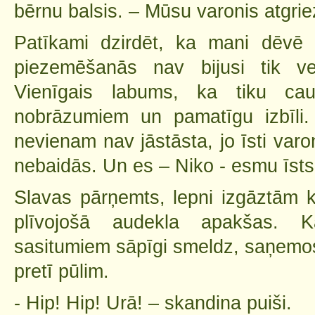
bērnu balsis. – Mūsu varonis atgrie
Patīkami dzirdēt, ka mani dēvē 
piezemēšanās nav bijusi tik ve
Vienīgais labums, ka tiku cau
nobrāzumiem un pamatīgu izbīli.
nevienam nav jāstāsta, jo īsti var
nebaidās. Un es – Niko - esmu īsts
Slavas pārņemts, lepni izgāztām k
plīvojošā audekla apakšas. 
sasitumiem sāpīgi smeldz, saņemos
pretī pūlim.
- Hip! Hip! Urā! – skandina puiši.