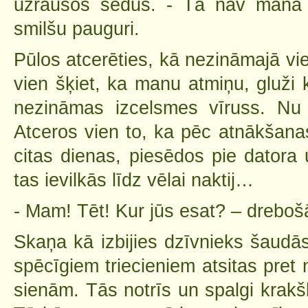
uzraušos sēdus. - Tā nav mana i
smilšu pauguri.
Pūlos atcerēties, kā nezināmajā vi
vien šķiet, ka manu atmiņu, gluži 
nezināmas izcelsmes vīruss. Nu 
Atceros vien to, ka pēc atnākšana
citas dienas, piesēdos pie datora
tas ievilkās līdz vēlai naktij…
- Mam! Tēt! Kur jūs esat? – drebošā
Skaņa kā izbijies dzīvnieks šaud
spēcīgiem triecieniem atsitas pret
sienām. Tās notrīs un spalgi krak