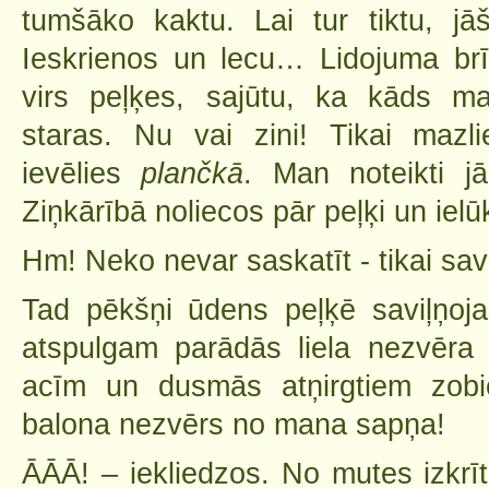
tumšāko kaktu. Lai tur tiktu, jāš
Ieskrienos un lecu… Lidojuma brīd
virs peļķes, sajūtu, ka kāds ma
staras. Nu vai zini! Tikai mazl
ievēlies
plančkā
. Man noteikti jā
Ziņkārībā noliecos pār peļķi un ielū
Hm! Neko nevar saskatīt - tikai sav
Tad pēkšņi ūdens peļķē saviļņoj
atspulgam parādās liela nezvēra
acīm un dusmās atņirgtiem zobi
balona nezvērs no mana sapņa!
ĀĀĀ! – iekliedzos. No mutes izkrī