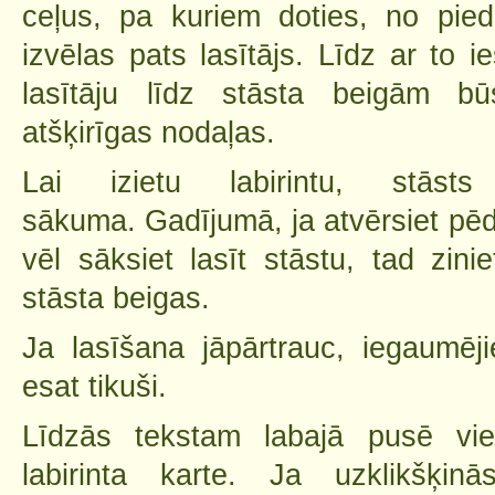
ceļus, pa kuriem doties, no pied
izvēlas pats lasītājs. Līdz ar to 
lasītāju līdz stāsta beigām bū
atšķirīgas nodaļas.
Lai izietu labirintu, stās
sākuma. Gadījumā, ja atvērsiet pēd
vēl sāksiet lasīt stāstu, tad zinie
stāsta beigas.
Ja lasīšana jāpārtrauc, iegaumēji
esat tikuši.
Līdzās tekstam labajā pusē vi
labirinta karte. Ja uzklikšķin