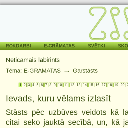
ROKDARBI
E-GRĀMATAS
SVĒTKI
SKO
Neticamais labirints
→
Tēma: E-GRĀMATAS
Garstāsts
1
2
3
4
5
6
7
8
9
10
11
12
13
14
15
16
17
18
19
20
Ievads, kuru vēlams izlasīt
Stāsts pēc uzbūves veidots kā lab
citai seko jauktā secībā, un, kā ja