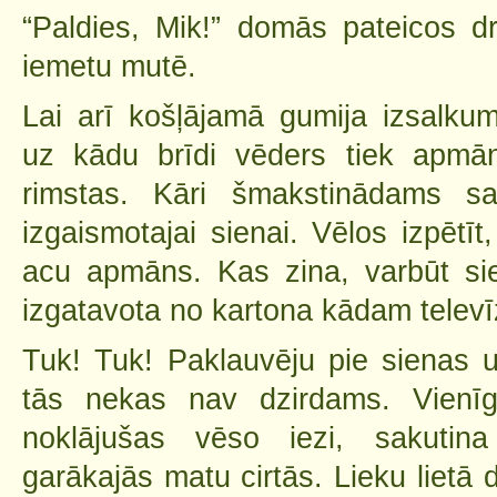
“Paldies, Mik!” domās pateicos 
iemetu mutē.
Lai arī košļājamā gumija izsalk
uz kādu brīdi vēders tiek apmān
rimstas. Kāri šmakstinādams sa
izgaismotajai sienai. Vēlos izpētīt,
acu apmāns. Kas zina, varbūt sien
izgatavota no kartona kādam televī
Tuk! Tuk! Paklauvēju pie sienas u
tās nekas nav dzirdams. Vienīg
noklājušas vēso iezi, sakutin
garākajās matu cirtās. Lieku lietā 