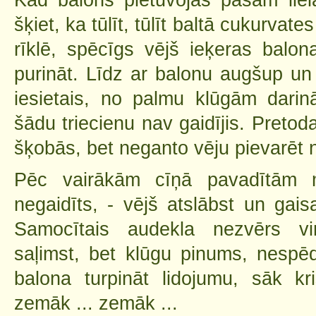
šķiet, ka tūlīt, tūlīt baltā cukurva
rīklē, spēcīgs vējš ieķeras balo
purināt. Līdz ar balonu augšup un 
iesietais, no palmu klūgām darin
šādu triecienu nav gaidījis. Pretod
šķobās, bet neganto vēju pievarēt 
Pēc vairākām cīņā pavadītām 
negaidīts, - vējš atslābst un gais
Samocītais audekla nezvērs v
saļimst, bet klūgu pinums, nesp
balona turpināt lidojumu, sāk kr
zemāk ... zemāk ...