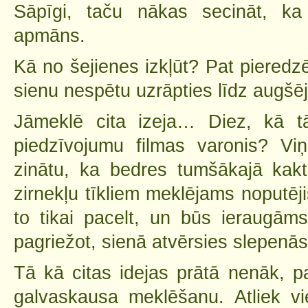
Sāpīgi, taču nākas secināt, k
apmāns.
Kā no šejienes izkļūt? Pat pieredzē
sienu nespētu uzrāpties līdz augš
Jāmeklē cita izeja… Diez, kā tā
piedzīvojumu filmas varonis? Vi
zinātu, ka bedres tumšākajā kak
zirnekļu tīkliem meklējams noputēji
to tikai pacelt, un būs ieraugāms
pagriežot, sienā atvērsies slepenā
Tā kā citas idejas prātā nenāk, p
galvaskausa meklēšanu. Atliek v