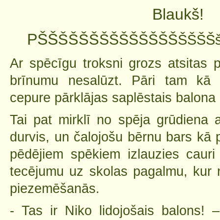
Blaukš!
P
ŠŠ
ŠŠ
ŠŠ
ŠŠŠ
ŠŠŠŠŠ
Š
ŠŠŠ
Ar spēcīgu troksni grozs atsitas 
brīnumu nesalūzt. Pāri tam kā 
cepure pārklājas saplēstais balona
Tai pat mirklī no spēja grūdiena 
durvis, un čalojošu bērnu bars kā 
pēdējiem spēkiem izlauzies caur
tecējumu uz skolas pagalmu, kur n
piezemēšanās.
- Tas ir Niko lidojošais balons! 