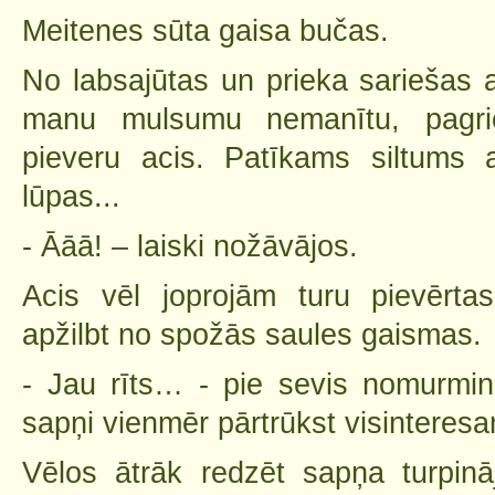
Meitenes sūta gaisa bučas.
No labsajūtas un prieka sariešas a
manu mulsumu nemanītu, pagri
pieveru acis. Patīkams siltums 
lūpas...
- Āāā! – laiski nožāvājos.
Acis vēl joprojām turu pievērta
apžilbt no spožās saules gaismas.
- Jau rīts… - pie sevis nomurmi
sapņi vienmēr pārtrūkst visinteresa
Vēlos ātrāk redzēt sapņa turpin