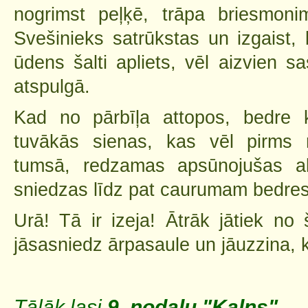
nogrimst peļķē, trāpa briesmoni
Svešinieks satrūkstas un izgaist,
ūdens šalti apliets, vēl aizvien s
atspulgā.
Kad no pārbīļa attopos, bedre k
tuvākās sienas, kas vēl pirms m
tumsā, redzamas apsūnojušas 
sniedzas līdz pat caurumam bedre
Urā! Tā ir izeja! Ātrāk jātiek no
jāsasniedz ārpasaule un jāuzzina, k
Tālāk lasi
9. nodaļu "Kalns"
.