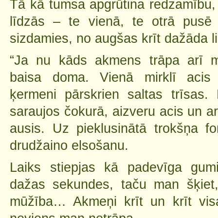
Tā kā tumsa apgrūtina redzamību, 
līdzās – te vienā, te otrā pusē
sizdamies, no augšas krīt dažāda l
“Ja nu kāds akmens trāpa arī m
baisa doma. Vienā mirklī acis 
ķermeni pārskrien saltas trīsas. 
saraujos čokurā, aizveru acis un a
ausis. Uz pieklusinātā trokšņa f
drudžaino elsošanu.
Laiks stiepjas kā padevīga gumija
dažas sekundes, taču man šķiet,
mūžība… Akmeņi krīt un krīt visa