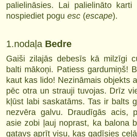
palielināsies. Lai palielināto kar
nospiediet pogu
esc
(
escape
).
1.nodaļa
Bedre
Gaiši zilajās debesīs kā milzīgi c
balti mākoņi. Patiess gardumiņš! B
kaut kas lido! Nezināmais objekts 
pēc otra un strauji tuvojas. Drīz vi
kļūst labi saskatāms. Tas ir balts 
nezvēra galvu. Draudīgās acis, pl
asie zobi ļauj noprast, ka balona b
gatavs aprīt visu, kas gadīsies ceļā