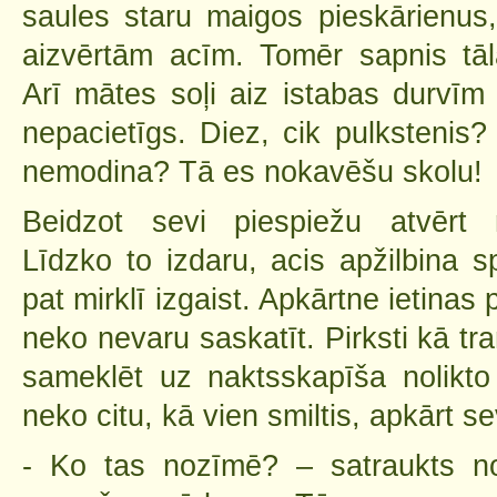
saules staru maigos pieskārienus,
aizvērtām acīm. Tomēr sapnis tāl
Arī mātes soļi aiz istabas durvīm
nepacietīgs. Diez, cik pulkstenis
nemodina? Tā es nokavēšu skolu!
Beidzot sevi piespiežu atvērt 
Līdzko to izdaru, acis apžilbina 
pat mirklī izgaist. Apkārtne ietina
neko nevaru saskatīt. Pirksti kā tr
sameklēt uz naktsskapīša nolikto 
neko citu, kā vien smiltis, apkārt s
- Ko tas nozīmē? – satraukts no