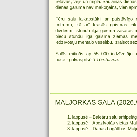
lietavas, vējš un migla. Saulainas diena
dienas garumā nav mākoņains, vien ap
Fēru salu laikapstākļi ar patstāvīgo
mitrumu, kā arī krasās gaismas cik
divdesmit stundu ilga gaisma vasaras 
piecu stundu ilga gaisma ziemas mē
iedzīvotāju mentālo veselību, izraisot se
Salās mitinās ap 55 000 iedzīvotāju, 
puse - galvaspilsētā
Tórshavna
.
MALJORKAS SALA (2026./ 
1. lappusē – Baleāru salu arhipelā
2. lappusē – Apdzīvotās vietas Mal
3. lappusē – Dabas bagātības Maljo