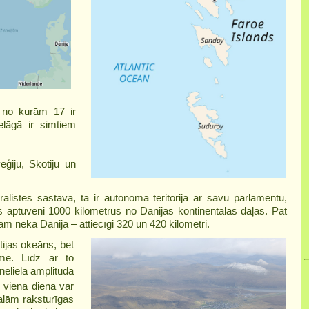
, no kurām 17 ir
elāgā ir simtiem
ģiju, Skotiju un
ralistes sastāvā, tā ir autonoma teritorija ar savu parlamentu,
 aptuveni 1000 kilometrus no Dānijas kontinentālās daļas. Pat
ām nekā Dānija – attiecīgi 320 un 420 kilometri.
tijas okeāns, bet
me. Līdz ar to
elielā amplitūdā
 vienā dienā var
salām raksturīgas