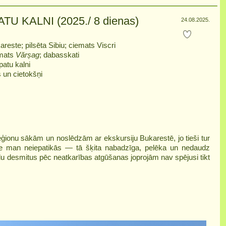
U KALNI (2025./ 8 dienas)
24.08.2025.
areste; pilsēta Sibiu; ciemats Viscri
emats
Vărșag
; dabasskati
patu kalni
s un cietokšņi
ionu sākām un noslēdzām ar ekskursiju Bukarestē, jo tieši tur
ste man neiepatikās — tā šķita nabadzīga, pelēka un nedaudz
adu desmitus pēc neatkarības atgūšanas joprojām nav spējusi tikt