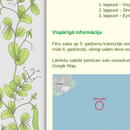
1. lappusē – Vis
2. lappusē –
Str
3. lappusē –
Eys
Vispārīgā informācija
Fēru salas ap 9. gadsimtu kolonizēja norv
mūki 6. gadsimtā), vikingi salām deva no
Latviešu valodā pareizais salu nosaukum
Google Map
.