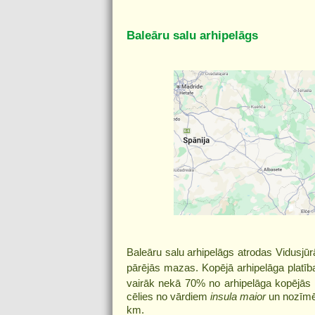
Baleāru salu arhipelāgs
Baleāru salu arhipelāgs atrodas Vidusjūrā 
pārējās mazas. Kopējā arhipelāga platī
vairāk nekā 70% no arhipelāga kopējās
cēlies no vārdiem
insula maior
un
nozīmē
km.