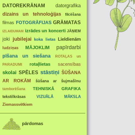
DATOREKRĀNAM
datorgrafika
dizains un tehnoloģijas
filcēšana
GRĀMATAS
FOTOGRĀFIJAS
filmas
izrādes un koncerti
JĀŅIEM
IZLAIDUMAM
joki
jubilejai
Lieldienām
koka lietas
papīrdarbi
MĀJOKLIM
ludziņas
pīšana un siešana
ROTAĻAS un
rotaļlietas
sacensības
PARADUMI
stāstiņi
skolai
SPĒLES
ŠŪŠANA
AR ROKĀM
šūšana ar šujmašīnu
TEHNISKĀ GRAFIKA
tamborēšana
tekstilkrāsas
VIZUĀLĀ MĀKSLA
Ziemassvētkiem
pārdomas