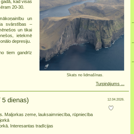
s gadā, kad visas
mēram 20-30.
 mākoņainību un
la svārstības –
mēnešos un tikai
nešos, ietekmē
zonālo depresiju.
no tiem gandrīz
Skats no lidmašīnas.
Turpinājums ...
5 dienas)
12.04.2026.
gs. Maljorkas zeme, lauksaimniecība, rūpniecība
jorkā
rkā. Interesantas tradīcijas