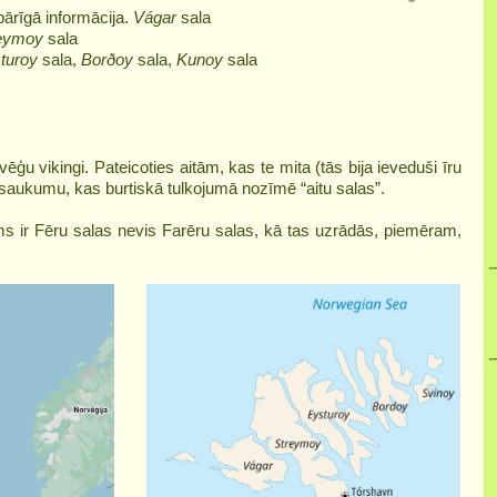
pārīgā informācija.
Vágar
sala
eymoy
sala
turoy
sala,
Borðoy
sala,
Kunoy
sala
ēģu vikingi. Pateicoties aitām, kas te mita (tās bija ieveduši īru
saukumu, kas burtiskā tulkojumā nozīmē “aitu salas”.
s ir Fēru salas nevis Farēru salas, kā tas uzrādās, piemēram,