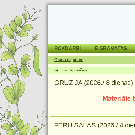
ROKDARBI
E-GRĀMATAS
Grupu ceļojumi
◀
«« Iepriekšējie
GRUZIJA (2026./ 8 dienas)
Materiāls 
FĒRU SALAS (2026./ 4 die