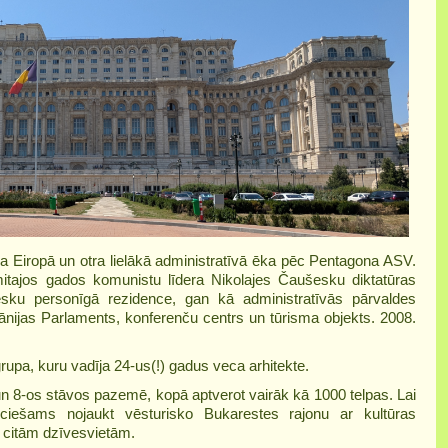
ēka Eiropā un otra lielākā administratīvā ēka pēc Pentagona ASV.
itajos gados komunistu līdera Nikolajes Čaušesku diktatūras
esku personīgā rezidence, gan kā administratīvās pārvaldes
mānijas Parlaments, konferenču centrs un tūrisma objekts. 2008.
 grupa, kuru vadīja 24-us(!) gadus veca arhitekte.
un 8-os stāvos pazemē, kopā aptverot vairāk kā 1000 telpas. Lai
eciešams nojaukt vēsturisko Bukarestes rajonu ar kultūras
 citām dzīvesvietām.