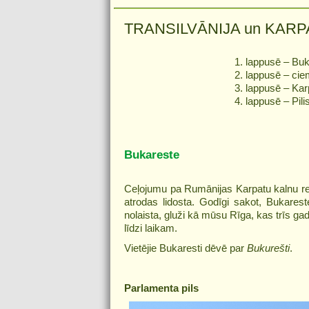
TRANSILVĀNIJA un KARPAT
1. lappusē – Buk
2. lappusē – ci
3. lappusē – Kar
4. lappusē – Pili
Bukareste
Ceļojumu pa Rumānijas Karpatu kalnu reģ
atrodas lidosta. Godīgi sakot, Bukare
nolaista, gluži kā mūsu Rīga, kas trīs g
līdzi laikam.
Vietējie Bukaresti dēvē par
Bukurešti
.
Parlamenta pils