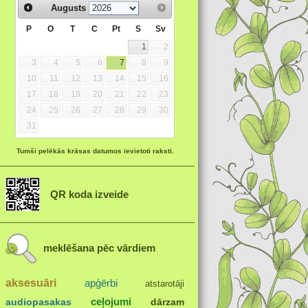
Augusts
P
O
T
C
Pt
S
Sv
1
2
3
4
5
6
7
8
9
10
11
12
13
14
15
16
17
18
19
20
21
22
23
24
25
26
27
28
29
30
31
Tumši pelēkās krāsas datumos ievietoti raksti.
QR koda izveide
meklēšana pēc vārdiem
aksesuāri
apģērbi
atstarotāji
ceļojumi
audiopasakas
dārzam