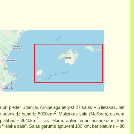
un pieder Spānijai. Arhipelāgā ietilpst 27 salas – 5 lielākas, bet
2
ba sasniedz gandrīz 5000km
. Maljorkas sala
(Mallorca)
aizņem
2
 platības – 3640km
. Tās lielumu apliecina arī nosaukums, kas
 “lielākā sala”. Salas garums aptuveni 100 km, bet platums – 80