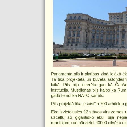
Parlamenta pils ir platības ziņā lielākā 
Tā tika projektēta un būvēta astoņdesm
laikā. Pils bija iecerēta gan kā Čauš
institūcija. Mūsdienās pils kalpo kā Ru
gadā te notika NATO samits.
Pils projektā tika iesaistīta 700 arhitektu
Ēka izvietojusies 12 stāvos virs zemes 
uzceltu šo gigantisko ēku, bija nepi
mantojumu un pārvietot 40000 cilvēku uz