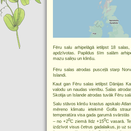
Fēru salu arhipelāgā ietilpst 18 salas
apdzīvotas. Papildus šīm salām arhip
mazu saliņu un klinšu.
Fēru salas atrodas pusceļā starp Norvē
Islandi.
Kaut gan Fēru salas ietilpst Dānijas Ka
valodu un naudas vienību. Salas atrodas
Skotija un Islande atrodas tuvāk Fēru sal
Salu stāvos klinšu krastus apskalo Atlan
mēreno klimatu ietekmē Golfa strau
temperatūra visa gada garumā svārstās n
0
0
– no +2
C ziemā līdz +15
C vasarā. Te
izdzīvot visus četrus gadalaikus, jo uz 