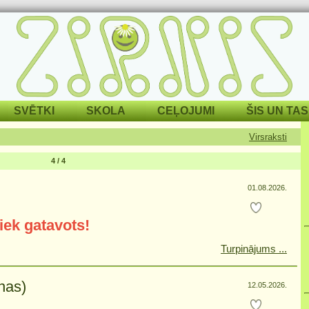
SVĒTKI
SKOLA
CEĻOJUMI
ŠIS UN TAS
Virsraksti
4 / 4
01.08.2026.
tiek gatavots!
Turpinājums ...
nas)
12.05.2026.