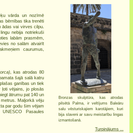
eķu vārda un nozīmē
as bērnības tika trenēti
ādas vai virves cilpu.
ingu nebija notriekuši
oties labām prasmēm,
evies no salām atvairīt
r akmeņiem caurumus,
orca)
, kas atrodas 80
pamata šajā salā katru
 plašas ganības un tiek
oti vējains, jo plosās
iegt ātrumu pat 140 un
Bronzas skulptūra, kas atrodas
 metrus. Maljorkā vēju
pilsētā Palma, ir veltījums Baleāru
ukta par godu šim vējam
salu vēsturiskajiem karotājiem, kuri
ta UNESCO Pasaules
bija slaveni ar savu meistarību lingas
izmantošanā.
Turpinājums ...