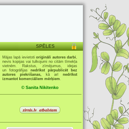
SPĒLES
Mājas lapā ievietoti
oriģināli autores darbi
,
nevis kopijas vai tulkojumi no citām tīmekļa
vietnēm. Rakstus, zīmējumus, idejas
un fotogrāfijas
nedrīkst pārpublicēt bez
autores piekrišanas,
kā arī
nedrīkst
izmantot komerciāliem mērķiem
.
© Sanita Nikitenko
zirnis.lv
atbalstam