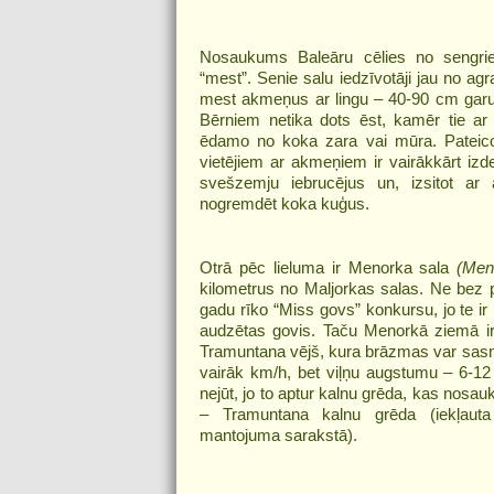
Nosaukums Baleāru cēlies no sengri
“mest”. Senie salu iedzīvotāji jau no agr
mest akmeņus ar lingu – 40-90 cm garu 
Bērniem netika dots ēst, kamēr tie ar l
ēdamo no koka zara vai mūra. Pateic
vietējiem ar akmeņiem ir vairākkārt izd
svešzemju iebrucējus un, izsitot a
nogremdēt koka kuģus.
Otrā pēc lieluma ir Menorka sala
(Men
kilometrus no Maljorkas salas. Ne bez 
gadu rīko “Miss govs” konkursu, jo te ir
audzētas govis. Taču Menorkā ziemā ir ļ
Tramuntana vējš, kura brāzmas var sasn
vairāk km/h, bet viļņu augstumu – 6-12
nejūt, jo to aptur kalnu grēda, kas nosa
– Tramuntana kalnu grēda (iekļau
mantojuma sarakstā).