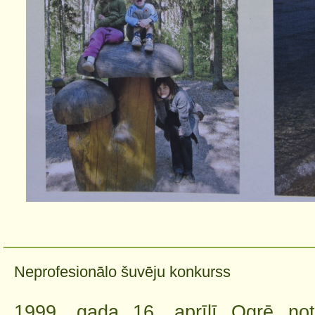
Neprofesionālo šuvēju konkurss
1999. gada 16. aprīlī Ogrē noti