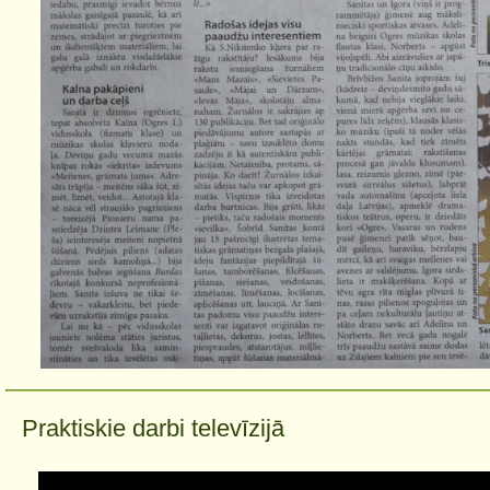
Praktiskie darbi televīzijā