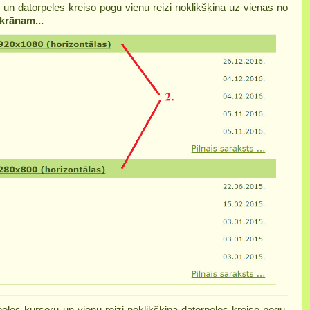
 un datorpeles kreiso pogu vienu reizi noklikšķina uz vienas no
krānam...
peles kursoru un vienu reizi noklikšķina datorpeles kreiso pogu.