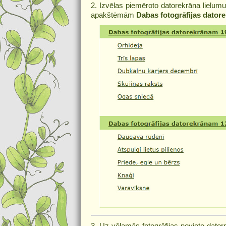
2. Izvēlas piemēroto datorekrāna lielumu
apakštēmām
Dabas fotogrāfijas datore
3. Uz vēlamās fotogrāfijas novieto dator