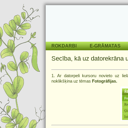
ROKDARBI
E-GRĀMATAS
Secība, kā uz datorekrāna uz
1. Ar datorpeli kursoru novieto uz li
noklikšķina uz tēmas
Fotogrāfijas.