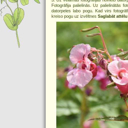
Fotogrāfija palielinās. Uz palielinātās f
datorpeles labo pogu. Kad virs fotogrāf
kreiso pogu uz izvēltnes
Saglabāt attēlu 