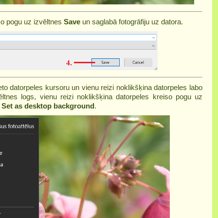
iso pogu uz izvēltnes
Save
un saglabā fotogrāfiju uz datora.
eto datorpeles kursoru un vienu reizi noklikšķina datorpeles labo
ēltnes logs, vienu reizi noklikšķina datorpeles kreiso pogu uz
i
Set as desktop background
.