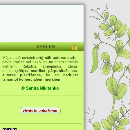
SPĒLES
Mājas lapā ievietoti
oriģināli autores darbi
,
nevis kopijas vai tulkojumi no citām tīmekļa
vietnēm. Rakstus, zīmējumus, idejas
un fotogrāfijas
nedrīkst pārpublicēt bez
autores piekrišanas,
kā arī
nedrīkst
izmantot komerciāliem mērķiem
.
© Sanita Nikitenko
zirnis.lv
atbalstam