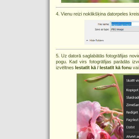
4. Vienu reizi noklikšķina datorpeles kre
5. Uz datorā saglabātās fotogrāfijas novi
pogu. Kad virs fotogrāfijas parādās izv
izvēltnes
Iestatīt kā / Iestatīt kā fonu
va