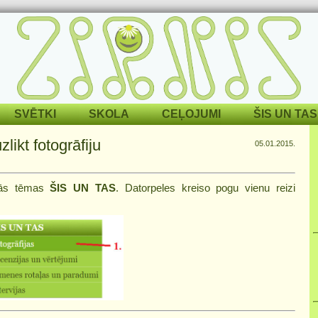
SVĒTKI
SKOLA
CEĻOJUMI
ŠIS UN TAS
likt fotogrāfiju
05.01.2015.
elās tēmas
ŠIS UN TAS
. Datorpeles kreiso pogu vienu reizi