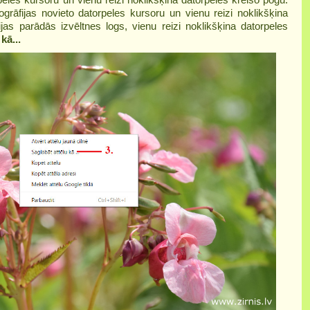
otogrāfijas novieto datorpeles kursoru un vienu reizi noklikšķina
ijas parādās izvēltnes logs, vienu reizi noklikšķina datorpeles
kā...