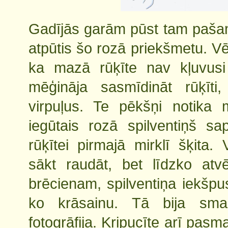
Gadījās garām pūst tam pašam
atpūtis šo rozā priekšmetu. Vēj
ka mazā rūķīte nav kļuvusi
mēģināja sasmīdināt rūķīti
virpuļus. Te pēkšņi notika 
iegūtais rozā spilventiņš sa
rūķītei pirmajā mirklī šķita. 
sākt raudāt, bet līdzko atvē
brēcienam, spilventiņa iekšp
ko krāsainu. Tā bija sma
fotogrāfija. Kripucīte arī pasma