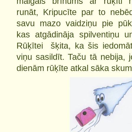
maigais brīnums ar rūķīti 
runāt, Kripucīte par to nebēd
savu mazo vaidziņu pie pūk
kas atgādināja spilventiņu u
Rūķītei šķita, ka šis iedomā
viņu sasildīt. Taču tā nebija,
dienām rūķīte atkal sāka skum