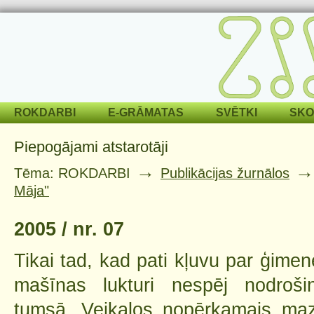
ROKDARBI
E-GRĀMATAS
SVĒTKI
SKO
Piepogājami atstarotāji
→
Tēma: ROKDARBI
Publikācijas žurnālos
Māja"
2005 / nr. 07
Tikai tad, kad pati kļuvu par ģimen
mašīnas lukturi nespēj nodroši
tumsā. Veikalos nopērkamais maz