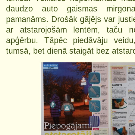
daudzo auto gaismas mirgoņā 
pamanāms. Drošāk gājējs var justi
ar atstarojošām lentēm, taču ne
apģērbu. Tāpēc piedāvāju veid
tumsā, bet dienā staigāt bez atstar