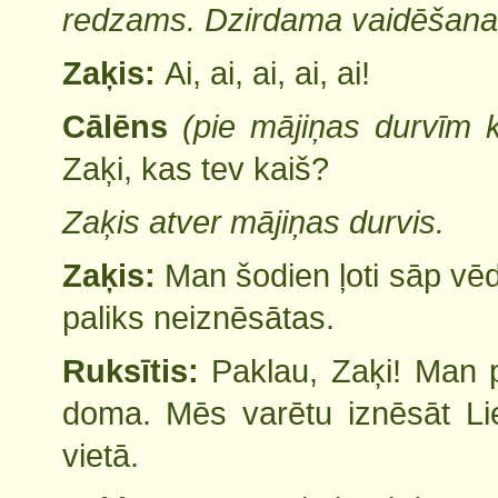
redzams. Dzirdama vaidēšana
Zaķis:
Ai, ai, ai, ai, ai!
Cālēns
(pie mājiņas durvīm 
Zaķi, kas tev kaiš?
Zaķis atver mājiņas durvis.
Zaķis:
Man šodien ļoti sāp vēde
paliks neiznēsātas.
Ruksītis:
Paklau, Zaķi! Man 
doma. Mēs varētu iznēsāt Lie
vietā.