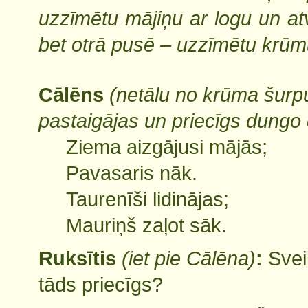
uzzīmētu mājiņu ar logu un a
bet otrā pusē – uzzīmētu krūm
Cālēns
(netālu no krūma šurp
pastaigājas un priecīgs dungo
Ziema aizgājusi mājās;
Pavasaris nāk.
Taurenīši lidinājas;
Mauriņš zaļot sāk.
Ruksītis
(iet pie Cālēna)
:
Svei
tāds priecīgs?