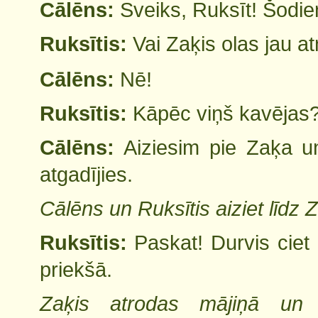
Cālēns:
Sveiks, Ruksīt! Šodien
Ruksītis:
Vai Zaķis olas jau a
Cālēns:
Nē!
Ruksītis:
Kāpēc viņš kavējas
Cālēns:
Aiziesim pie Zaķa u
atgadījies.
Cālēns un Ruksītis aiziet līdz 
Ruksītis:
Paskat! Durvis ciet
priekšā.
Zaķis atrodas mājiņā un 