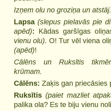
Izņem olu no groziņa un atstāj
Lapsa
(
slepus pielavās pie 
apēd)
:
Kādas garšīgas oli
vienu olu).
O! Tur vēl viena oli
(apēd)
!
Cālēns un Ruksītis tikmē
krūmam.
Cālēns:
Zaķis gan priecāsies
Ruksītis
(paiet mazliet atpaka
palika ola? Es te biju vienu nol