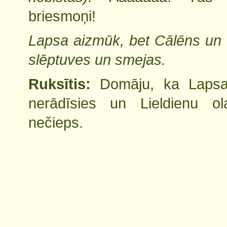
briesmoņi!
Lapsa aizmūk, bet Cālēns un 
slēptuves un smejas.
Ruksītis:
Domāju, ka Lapsa
nerādīsies un Lieldienu o
nečieps.