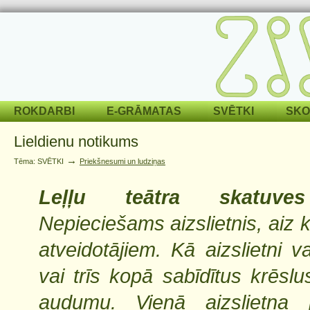
ROKDARBI
E-GRĀMATAS
SVĒTKI
SKO
Lieldienu notikums
→
Tēma: SVĒTKI
Priekšnesumi un ludziņas
Leļļu teātra skatuves
Nepieciešams aizslietnis, aiz 
atveidotājiem. Kā aizslietni v
vai trīs kopā sabīdītus krēslu
audumu. Vienā aizslietņa p