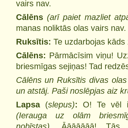
vairs nav.
Cālēns
(arī paiet mazliet atp
manas noliktās olas vairs nav.
Ruksītis:
Te uzdarbojas kāds 
Cālēns:
Pārmācīsim viņu! U
briesmīgas sejiņas! Tad redzēs
Cālēns un Ruksītis divas olas
un atstāj. Paši noslēpjas aiz k
Lapsa
(
slepus)
:
O! Te vēl i
(Ierauga uz olām briesmī
nobīstas).
Āāāāāāā! Tās n