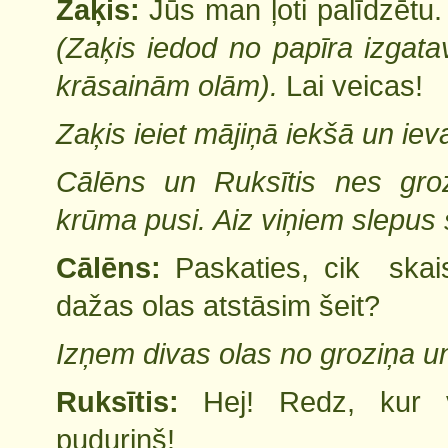
Zaķis:
Jūs man ļoti palīdzētu.
(Zaķis iedod no papīra izgata
krāsainām olām).
Lai veicas!
Zaķis ieiet mājiņā iekšā un iev
Cālēns un Ruksītis nes gro
krūma pusi. Aiz viņiem slepus
Cālēns:
Paskaties, cik skais
dažas olas atstāsim šeit?
Izņem divas olas no groziņa un
Ruksītis:
Hej! Redz, kur 
puduriņš!