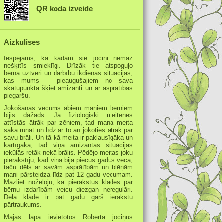
QR koda izveide
Aizkulises
Iespējams, ka kādam šie jociņi nemaz
nešķitīs smieklīgi. Drīzāk tie atspoguļo
bērna uztveri un darbību ikdienas situācijās,
kas mums – pieaugušajiem no sava
skatupunkta šķiet amizanti un ar asprātības
piegaršu.
Jokošanās vecums abiem maniem bērniem
bijis dažāds. Ja fizioloģiski meitenes
attīstās ātrāk par zēniem, tad mana meita
sāka runāt un līdz ar to arī jokoties ātrāk par
savu brāli. Un tā kā meita ir paklausīgāka un
kārtīgāka, tad viņa amizantās situācijās
iekūlās retāk nekā brālis. Pēdējo meitas joku
pierakstīju, kad viņa bija piecus gadus veca,
taču dēls ar savām asprātībām un blēņām
mani pārsteidza līdz pat 12 gadu vecumam.
Mazliet nožēloju, ka pierakstus kladēs par
bērnu izdarībām veicu diezgan neregulāri.
Dēla kladē ir pat gadu garš ierakstu
pārtraukums.
Mājas lapā ievietotos Roberta jociņus