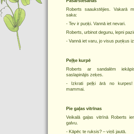
Pašārstēšanās
Roberts saaukstējies. Vakarā
saka:
- Tev ir puņķi. Vannā iet nevari.
Roberts, urbinot degunu, lepni pazi
- Vannā iet varu, jo visus puņķus iz
Peļķe kurpē
Roberts ar sandalēm iekāp
saslapinājis zeķes.
- Izkrati peļķi ārā no kurpes
mammai.
Pie gaļas vitrīnas
Veikalā gaļas vitrīnā Roberts i
galvu.
- Kāpēc te ruksis? – viņš jautā.