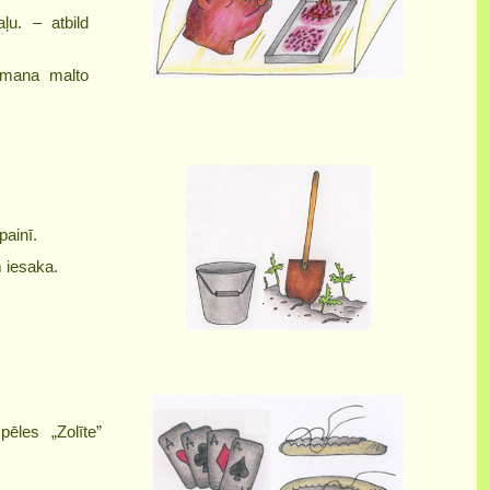
ļu. – atbild
amana malto
painī.
m iesaka.
ēles „Zolīte”