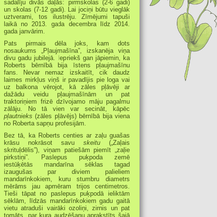
sadalīju divās daļās: pirmskolas (2-6 gadi)
un skolas (7-12 gadi). Lai jociņi būtu vieglāk
uztverami, tos ilustrēju. Zīmējumi tapuši
laikā no 2013. gada decembra līdz 2014.
gada janvārim.
Pats pirmais dēla joks, kam dots
nosaukums „Pļaujmašīna”, izskanēja viņa
divu gadu jubilejā. Iepriekš gan jāpiemin, ka
Roberts bērnībā bija īstens pļaujmašīnu
fans. Nevar nemaz izskaitīt, cik daudz
laimes mirkļus viņš ir pavadījis pie loga vai
uz balkona vērojot, kā zāles pļāvēji ar
dažādu veidu pļaujmašīnām un pat
traktoriņiem frizē dzīvojamo māju pagalmu
zālāju. No tā vien var secināt, kāpēc
pļautnieks
(zāles pļāvējs) bērnībā bija viena
no Roberta sapņu profesijām.
Bez tā, ka Roberts centies ar zaļu guašas
krāsu nokrāsot savu
skeitu
(„Zaļais
skrituļdēlis”), viņam patiešām piemīt „zaļie
pirkstiņi”. Paslepus puķpoda zemē
iestūķētās mandarīna sēklas tagad
izaugušas par diviem palieliem
mandarīnkokiem, kuru stumbru diametrs
mērāms jau apmēram trijos centimetros.
Tieši tāpat no paslepus puķpodā ieliktām
sēklām, līdzās mandarīnkokiem gadu gaitā
vietu atraduši vairāki ozoliņi, zirnis un pat
tomāts, par kura audzēšanu aprakstīts šajā