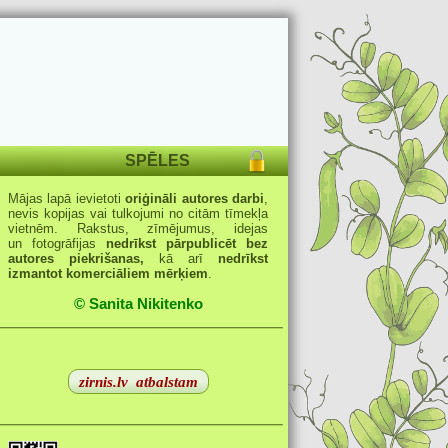
SPĒLES
Mājas lapā ievietoti
oriģināli autores darbi
,
nevis kopijas vai tulkojumi no citām tīmekļa
vietnēm. Rakstus, zīmējumus, idejas
un fotogrāfijas
nedrīkst pārpublicēt bez
autores piekrišanas,
kā arī
nedrīkst
izmantot komerciāliem mērķiem
.
© Sanita Nikitenko
zirnis.lv
atbalstam