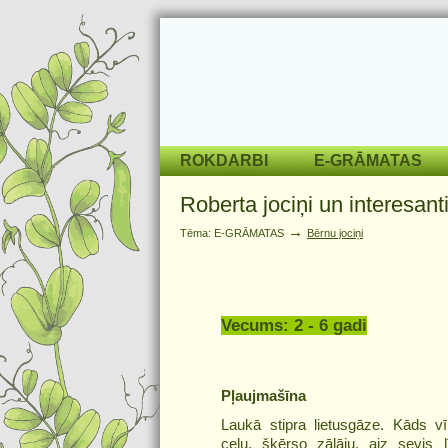
ROKDARBI
E-GRĀMATAS
Roberta jociņi un interesant
→
Tēma: E-GRĀMATAS
Bērnu jociņi
Vecums: 2 - 6 gadi
Pļaujmašīna
Laukā stipra lietusgāze. Kāds vīr
ceļu, šķērso zālāju, aiz sevis l