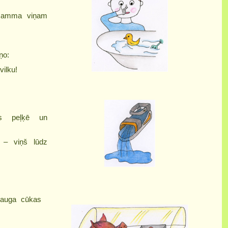
 mamma viņam
ņo:
vilku!
is peļķē un
! – viņš lūdz
erauga cūkas