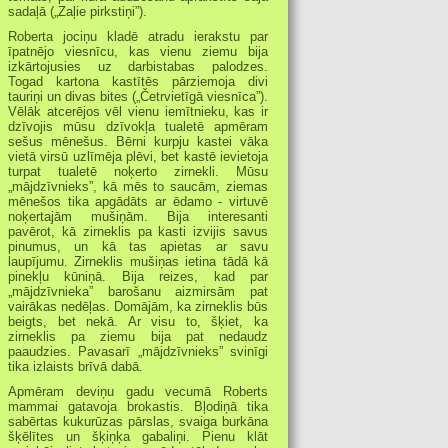
sadaļā („Zaļie pirkstiņi”).
Roberta jociņu kladē atradu ierakstu par
īpatnējo viesnīcu, kas vienu ziemu bija
izkārtojusies uz darbistabas palodzes.
Togad kartona kastītēs pārziemoja divi
tauriņi un divas bites („Četrvietīgā viesnīca”).
Vēlāk atcerējos vēl vienu iemītnieku, kas ir
dzīvojis mūsu dzīvokļa tualetē apmēram
sešus mēnešus. Bērni kurpju kastei vāka
vietā virsū uzlīmēja plēvi, bet kastē ievietoja
turpat tualetē noķerto zirnekli. Mūsu
„mājdzīvnieks”, kā mēs to saucām, ziemas
mēnešos tika apgādāts ar ēdamo - virtuvē
noķertajām mušiņām. Bija interesanti
pavērot, kā zirneklis pa kasti izvijis savus
pinumus, un kā tas apietas ar savu
laupījumu. Zirneklis mušiņas ietina tādā kā
pinekļu kūniņā. Bija reizes, kad par
„mājdzīvnieka” barošanu aizmirsām pat
vairākas nedēļas. Domājām, ka zirneklis būs
beigts, bet nekā. Ar visu to, šķiet, ka
zirneklis pa ziemu bija pat nedaudz
paaudzies. Pavasarī „mājdzīvnieks” svinīgi
tika izlaists brīvā dabā.
Apmēram deviņu gadu vecumā Roberts
mammai gatavoja brokastis. Bļodiņā tika
sabērtas kukurūzas pārslas, svaiga burkāna
šķēlītes un šķiņķa gabaliņi. Pienu klāt