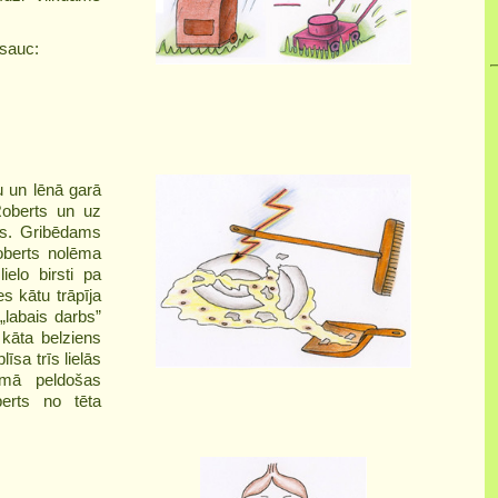
 sauc:
u un lēnā garā
Roberts un uz
s. Gribēdams
Roberts nolēma
ielo birsti pa
es kātu trāpīja
„labais darbs”
kāta belziens
līsa trīs lielās
umā peldošas
berts no tēta