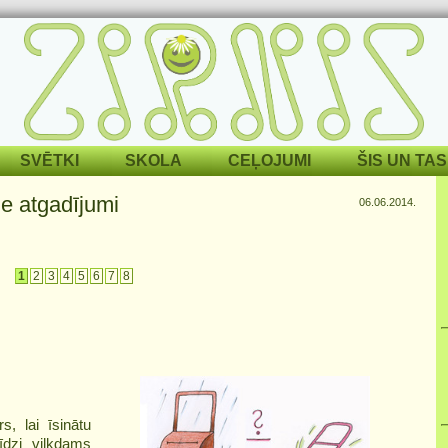
SVĒTKI
SKOLA
CEĻOJUMI
ŠIS UN TAS
ie atgadījumi
06.06.2014.
1
2
3
4
5
6
7
8
s, lai īsinātu
īdzi vilkdams