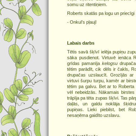
somu uz ritentiņiem.
Roberts skatās pa logu un priecīgi
- Onkul’s pļauj!
Labais darbs
Tētis savā šķīvī ielēja pupiņu zup
sāka pusdienot. Virtuvē ienāca 
grīdas pamanīja
kelogsu
drupača
tētim parādīt, cik dēls ir čakls, 
drupačas uzslaucīt. Grozījās ar l
virtuvi šurpu turpu, kamēr ar birst
tētim pa galvu. Bet ar to Roberta 
vēl nebeidzās. Nākamais birstes 
trāpīja pa tēta zupas šķīvi. Tas pārp
daļās, un galdu noklāja šķidr
pupiņas. Lieki piebilst, bet Ro
nesaņēma gaidīto uzslavu.