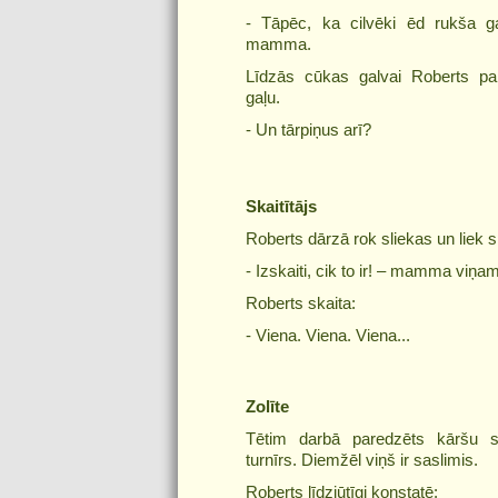
- Tāpēc, ka cilvēki ēd rukša ga
mamma.
Līdzās cūkas galvai Roberts p
gaļu.
- Un tārpiņus arī?
Skaitītājs
Roberts dārzā rok sliekas un liek s
- Izskaiti, cik to ir! – mamma viņa
Roberts skaita:
- Viena. Viena. Viena...
Zolīte
Tētim darbā paredzēts kāršu sp
turnīrs. Diemžēl viņš ir saslimis.
Roberts līdzjūtīgi konstatē: