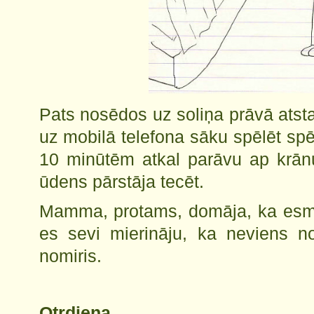
Pats nosēdos uz soliņa prāvā ats
uz mobilā telefona sāku spēlēt sp
10 minūtēm atkal parāvu ap krānu
ūdens pārstāja tecēt.
Mamma, protams, domāja, ka esm
es sevi mierināju, ka neviens no
nomiris.
Otrdiena