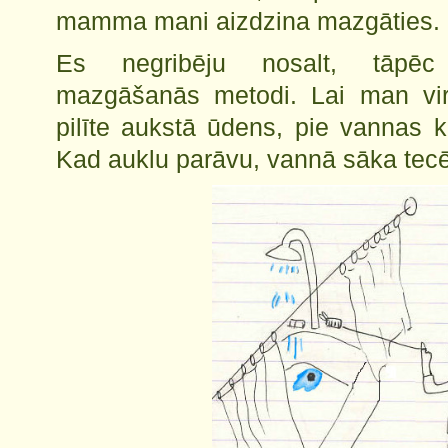
mamma mani aizdzina mazgāties. E
Es negribēju nosalt, tāpēc
mazgāšanās metodi. Lai man vir
pilīte aukstā ūdens, pie vannas k
Kad auklu parāvu, vannā sāka tecē