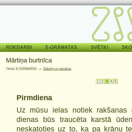
ROKDARBI
E-GRĀMATAS
SVĒTKI
SKO
Mārtiņa burtnīca
→
Tēma: E-GRĀMATAS
Stāstiņi un pasakas
1
2
3
4
5
Pirmdiena
Uz mūsu ielas notiek rakšanas 
dienas būs traucēta karstā ūde
neskatoties uz to, ka pa krānu t