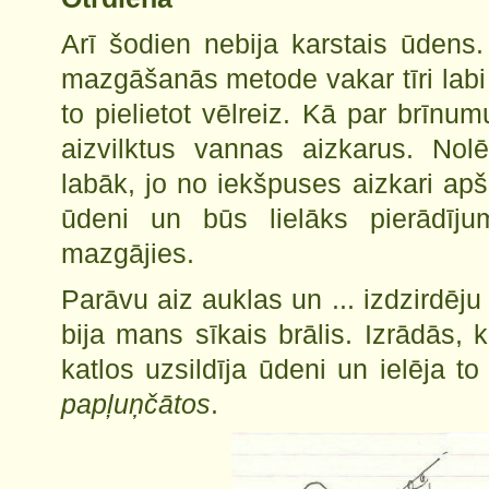
Arī šodien nebija karstais ūdens
mazgāšanās metode vakar tīri labi
to pielietot vēlreiz. Kā par brīnum
aizvilktus vannas aizkarus. Nol
labāk, jo no iekšpuses aizkari apš
ūdeni un būs lielāks pierādī
mazgājies.
Parāvu aiz auklas un ... izdzirdēju
bija mans sīkais brālis. Izrādās
katlos uzsildīja ūdeni un ielēja t
papļuņčātos
.