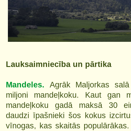
Lauksaimniecība un pārtika
Mandeles.
Agrāk Maljorkas salā
miljoni mandeļkoku. Kaut gan m
mandeļkoku gadā maksā 30 eiro 
daudzi īpašnieki šos kokus izcirtuš
vīnogas, kas skaitās populārākas.