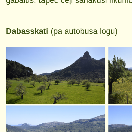
gabalus, tāpēc ceļi sanākuši līkumo
Dabasskati
(pa autobusa logu)