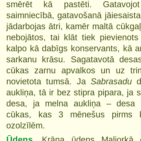
smērēt kā pastēti. Gatavoj
saimniecībā, gatavošanā jāiesaista 
jādarbojas ātri, kamēr maltā cūkgaļ
nebojātos, tai klāt tiek pievienot
kalpo kā dabīgs konservants, kā arī
sarkanu krāsu. Sagatavotā desas
cūkas zarnu apvalkos un uz tr
novietota tumsā. Ja
Sabrasadu
de
aukliņa, tā ir bez stipra pipara, ja
desa, ja melna aukliņa – desa 
cūkas, kas 3 mēnešus pirms k
ozolzīlēm.
Ūdens.
Krāna ūdens Maljorkā e