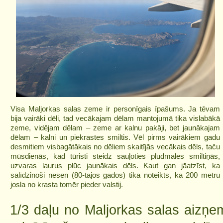
Visa Maljorkas salas zeme ir personīgais īpašums. Ja tēvam
bija vairāki dēli, tad vecākajam dēlam mantojumā tika vislabākā
zeme, vidējam dēlam – zeme ar kalnu pakāji, bet jaunākajam
dēlam – kalni un piekrastes smiltis. Vēl pirms vairākiem gadu
desmitiem visbagātākais no dēliem skaitījās vecākais dēls, taču
mūsdienās, kad tūristi steidz sauļoties pludmales smiltiņās,
uzvaras laurus plūc jaunākais dēls. Kaut gan jāatzīst, ka
salīdzinoši nesen (80-tajos gados) tika noteikts, ka 200 metru
josla no krasta tomēr pieder valstij.
1/3 daļu no Maljorkas salas aizņem 