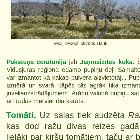
Veci, nekopti olīvkoku lauki.
Pāksteņa ceratonija
jeb
Jāņmaizītes koks.
Vidusjūras reģionā ēdamo pupiņu dēļ. Samalt
var izmantot kā kakao pulvera aizvietotāju. Pupi
izmērā un svarā, tāpēc tās agrāk tika izman
juvelierizstrādājumiem. Arābu valodā pupiņu sa
arī radās mērvienība karāts.
Tomāti.
Uz salas tiek audzēta
Ra
kas dod ražu divas reizes gadā
lielāki par ķiršu tomātiem, taču ar 