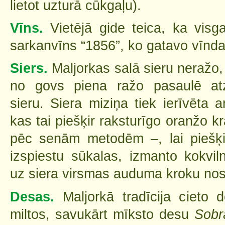
lietot uzturā cūkgaļu).
Vīns.
Vietējā gide teica, ka visga
sarkanvīns “1856”, ko gatavo vīnd
Siers.
Maljorkas salā sieru neražo,
no govs piena ražo pasaulē atz
sieru. Siera miziņa tiek ierīvēta a
kas tai piešķir raksturīgo oranžo kr
pēc senām metodēm –, lai piešķi
izspiestu sūkalas, izmanto kokvil
uz siera virsmas auduma kroku no
Desas.
Maljorkā tradīcija cieto
miltos, savukārt mīksto desu
Sobr