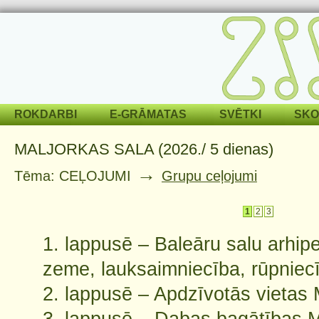
ROKDARBI
E-GRĀMATAS
SVĒTKI
SKO
MALJORKAS SALA (2026./ 5 dienas)
→
Tēma: CEĻOJUMI
Grupu ceļojumi
1
2
3
1. lappusē – Baleāru salu arhip
zeme, lauksaimniecība, rūpniec
2. lappusē – Apdzīvotās vietas 
3. lappusē – Dabas bagātības M