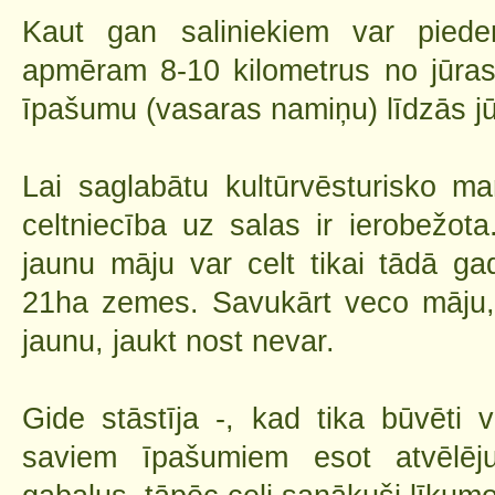
Kaut gan saliniekiem var pieder
apmēram 8-10 kilometrus no jūras,
īpašumu (vasaras namiņu) līdzās jū
Lai saglabātu kultūrvēsturisko m
celtniecība uz salas ir ierobežot
jaunu māju var celt tikai tādā ga
21ha zemes. Savukārt veco māju, l
jaunu, jaukt nost nevar.
Gide stāstīja -, kad tika būvēti va
saviem īpašumiem esot atvēlēju