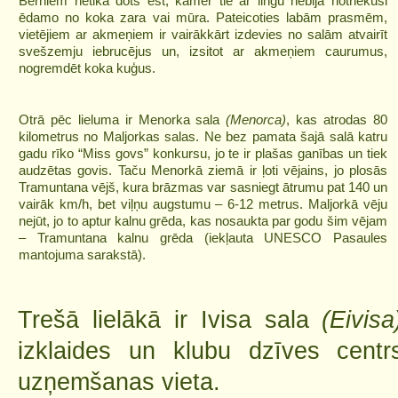
Bērniem netika dots ēst, kamēr tie ar lingu nebija notriekuši
ēdamo no koka zara vai mūra. Pateicoties labām prasmēm,
vietējiem ar akmeņiem ir vairākkārt izdevies no salām atvairīt
svešzemju iebrucējus un, izsitot ar akmeņiem caurumus,
nogremdēt koka kuģus.
Otrā pēc lieluma ir Menorka sala
(Menorca)
, kas atrodas 80
kilometrus no Maljorkas salas. Ne bez pamata šajā salā katru
gadu rīko “Miss govs” konkursu, jo te ir plašas ganības un tiek
audzētas govis. Taču Menorkā ziemā ir ļoti vējains, jo plosās
Tramuntana vējš, kura brāzmas var sasniegt ātrumu pat 140 un
vairāk km/h, bet viļņu augstumu – 6-12 metrus. Maljorkā vēju
nejūt, jo to aptur kalnu grēda, kas nosaukta par godu šim vējam
– Tramuntana kalnu grēda (iekļauta UNESCO Pasaules
mantojuma sarakstā).
Trešā lielākā ir Ivisa sala
(Eivisa
izklaides un klubu dzīves centrs
uzņemšanas vieta.