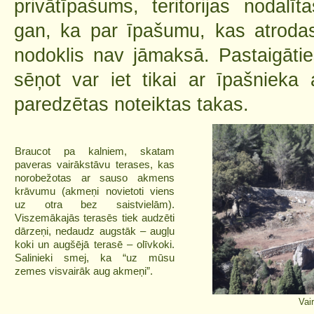
privātīpašums, teritorijas nodalī
gan, ka par īpašumu, kas atroda
nodoklis nav jāmaksā. Pastaigātie
sēņot var iet tikai ar īpašnieka 
paredzētas noteiktas takas.
Braucot pa kalniem, skatam
paveras vairākstāvu terases, kas
norobežotas ar sauso akmens
krāvumu (akmeņi novietoti viens
uz otra bez saistvielām).
Viszemākajās terasēs tiek audzēti
dārzeņi, nedaudz augstāk – augļu
koki un augšējā terasē – olīvkoki.
Salinieki smej, ka “uz mūsu
zemes visvairāk aug akmeņi”.
Vai