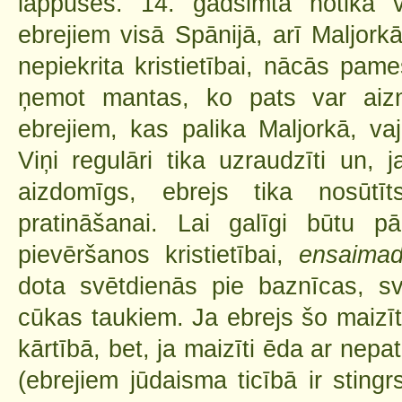
lappuses. 14. gadsimtā notika v
ebrejiem visā Spānijā, arī Maljork
nepiekrita kristietībai, nācās pame
ņemot mantas, ko pats var aizn
ebrejiem, kas palika Maljorkā, vaj
Viņi regulāri tika uzraudzīti un, j
aizdomīgs, ebrejs tika nosūtī
pratināšanai. Lai galīgi būtu pār
pievēršanos kristietībai,
ensaim
dota svētdienās pie baznīcas, sv
cūkas taukiem. Ja ebrejs šo maizīt
kārtībā, bet, ja maizīti ēda ar nepa
(ebrejiem jūdaisma ticībā ir stingr