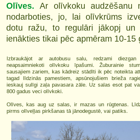
Olīves.
Ar olīvkoku audzēšanu n
nodarboties, jo, lai olīvkrūms iz
dotu ražu, to regulāri jākopj u
ienākties tikai pēc apmēram 10-15
Izbraukājot ar autobusu salu, redzami diezgan
neapsaimniekoti olīvkoku īpašumi. Žuburainie stum
sausajiem zariem, kas kādreiz stādīti ik pēc noteikta at
tagad līdzinās pamestiem, apsūnojušiem brieža rag
ieskauj sulīgi zaļa pavasara zāle. Uz salas esot pat va
800 gadus veci olīvkoki.
Olīves, kas aug uz salas, ir mazas un rūgtenas. Līd
pirms olīveļļas pirkšanas tā jānodegustē, vai patiks.