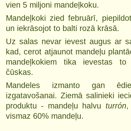
vien 5 miljoni mandeļkoku.
Mandeļkoki zied februārī, piepild
un iekrāsojot to balti rozā krāsā.
Uz salas nevar ievest augus ar s
kad, cerot atjaunot mandeļu plantāc
mandeļkokiem tika ievestas to
čūskas.
Mandeles izmanto gan ēdi
izgatavošanai. Ziemā salinieki iec
produktu - mandeļu halvu
turrón
,
vismaz 60% mandeļu.