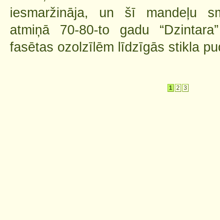
iesmaržināja, un šī mandeļu 
atmiņā 70-80-to gadu “Dzintara
fasētas ozolzīlēm līdzīgās stikla pu
1
2
3