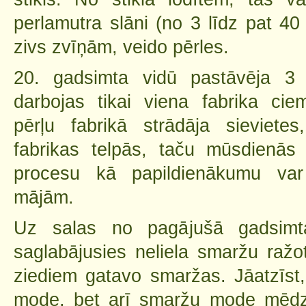
perlamutra slāni (no 3 līdz pat 40 
zivs zvīņām, veido pērles.
20. gadsimta vidū pastāvēja 
darbojas tikai viena fabrika ci
pērļu fabrikā strādāja sieviete
fabrikas telpās, taču mūsdienās
procesu kā papildienākumu var 
mājām.
Uz salas no pagājušā gadsimt
saglabājusies neliela smaržu raž
ziediem gatavo smaržas. Jāatzīst,
mode, bet arī smaržu mode mēdz