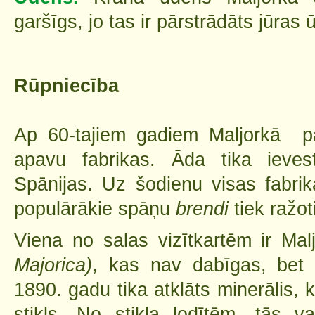
garšīgs, jo tas ir pārstrādāts jūras 
Rūpniecība
Ap 60-tajiem gadiem Maljorkā p
apavu fabrikas. Āda tika ieves
Spānijas. Uz šodienu visas fabrik
populārākie spāņu
brendi
tiek ražot
Viena no salas vizītkartēm ir Ma
Majorica)
, kas nav dabīgas, bet 
1890. gadu tika atklāts minerālis, 
stikls. No stikla lodītēm, tās va