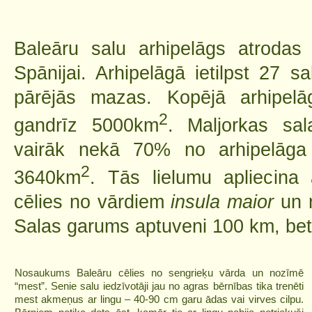
Baleāru salu arhipelāgs atrodas
Spānijai. Arhipelāgā ietilpst 27 sa
pārējās mazas. Kopējā arhipelā
2
gandrīz 5000km
. Maljorkas sa
vairāk nekā 70% no arhipelāga 
2
3640km
. Tās lielumu apliecina
cēlies no vārdiem
insula maior
un
Salas garums aptuveni 100 km, bet
Nosaukums Baleāru cēlies no sengrieķu vārda un nozīmē
“mest”. Senie salu iedzīvotāji jau no agras bērnības tika trenēti
mest akmeņus ar lingu – 40-90 cm garu ādas vai virves cilpu.