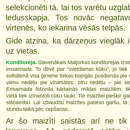
selekcionēti tā, lai tos varētu uzgl
ledusskapja. Tos novāc negatav
virtenēs, ko iekarina vēsās telpās.
Gide atzina, ka dārzeņus vieglāk 
uz vietas.
Konditoreja.
Slavenākais Maljorkas konditorejas izst
ensaimada
. To dēvē par “svētdienas kūku”, jo tiek
svētdienā visa ģimene tiekas kopīgās pusdienās pi
vienu nedēļu pie vīramātes, otru nedēļu – pie si
Ensaimada
līdzinās kārtainās mīklas maizītēm, tik
vietā tiek izmantoti cūku tauki. Tie maizītei piešķir g
slāņainību. Lai izbaudītu maizītes patieso garšu, tā
stundu laikā pēc cepšanas.
Ar šo maizīti saistās arī ne ti