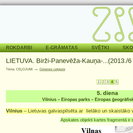
ROKDARBI
E-GRĀMATAS
SVĒTKI
SKO
LIETUVA. Birži-Panevēža-Kauņa-...(2013./6
→
Tēma: CEĻOJUMI
Ģimenes ceļojumi
1
2
3
4
5
5. diena
Vilnius – Eiropas parks – Eiropas ģeogrāfisk
Vilnius
– Lietuvas galvaspilsēta ar lielāko un skaistāko 
Apskates objekti kartes fragmentā ir 