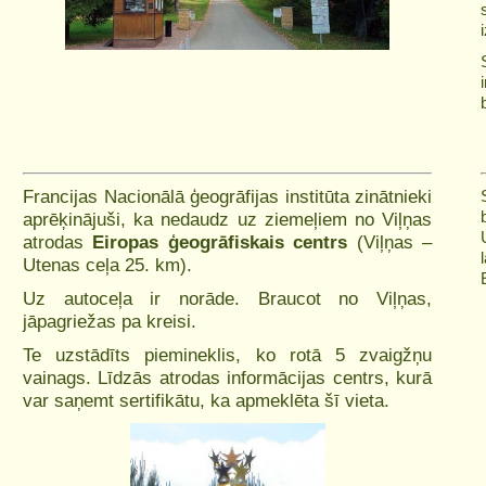
Francijas Nacionālā ģeogrāfijas institūta zinātnieki
aprēķinājuši, ka nedaudz uz ziemeļiem no Viļņas
atrodas
Eiropas ģeogrāfiskais centrs
(Viļņas –
Utenas ceļa 25. km).
Uz autoceļa ir norāde. Braucot no Viļņas,
jāpagriežas pa kreisi.
Te uzstādīts piemineklis, ko rotā 5 zvaigžņu
vainags. Līdzās atrodas informācijas centrs, kurā
var saņemt sertifikātu, ka apmeklēta šī vieta.