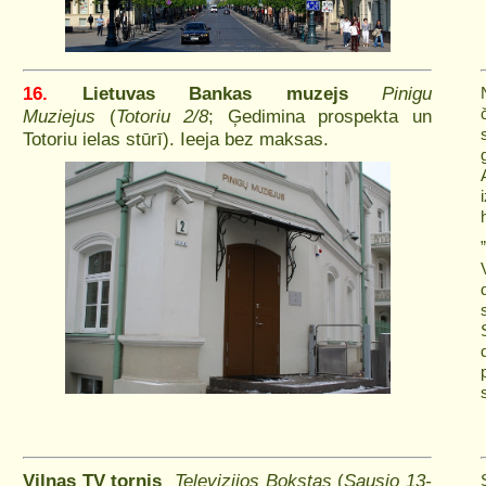
16.
Lietuvas Bankas muzejs
Pinigu
Muziejus
(
Totoriu 2/8
; Ģedimina prospekta un
Totoriu ielas stūrī).
Ieeja bez maksas.
Viļņas TV tornis
Televizijos Bokstas
(
Sausio 13-