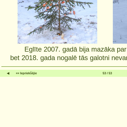
Eglīte 2007. gadā bija mazāka par
bet 2018. gada nogalē tās galotni nevar
◀
«« Iepriekšējie
53 / 53