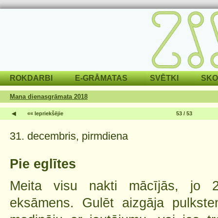
ROKDARBI
E-GRĀMATAS
SVĒTKI
SKO
Mana dienasgrāmata 2018
◀
«« Iepriekšējie
53 / 53
31. decembris, pirmdiena
Pie eglītes
Meita visu nakti mācījās, jo 2
eksāmens. Gulēt aizgāja pulkste