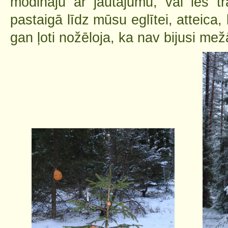
modināju ar jautājumu, vai ies tr
pastaigā līdz mūsu eglītei, atteica,
gan ļoti nožēloja, ka nav bijusi m