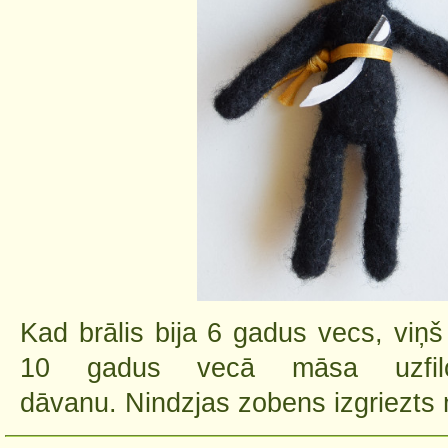
Kad brālis bija 6 gadus vecs, viņš
10 gadus vecā māsa uzfilc
dāvanu. Nindzjas zobens izgriezts 