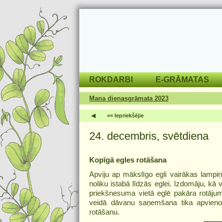
ROKDARBI
E-GRĀMATAS
Mana dienasgrāmata 2023
◀
«« Iepriekšējie
24. decembris, svētdiena
Kopīgā egles rotāšana
Apviju ap mākslīgo egli vairākas lampiņ
noliku istabā līdzās eglei. Izdomāju, kā
priekšnesuma vietā eglē pakāra rotājumu
veidā dāvanu saņemšana tika apvienot
rotāšanu.