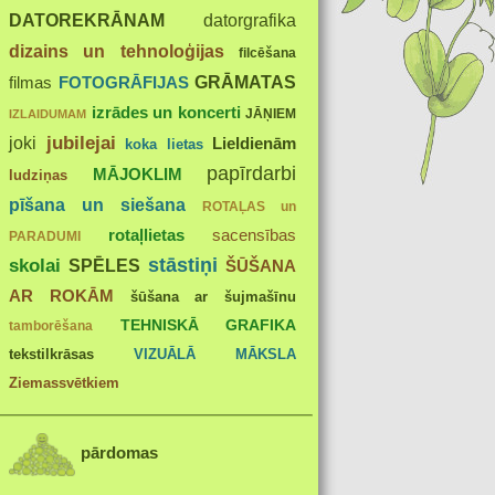
DATOREKRĀNAM
datorgrafika
dizains un tehnoloģijas
filcēšana
GRĀMATAS
FOTOGRĀFIJAS
filmas
izrādes un koncerti
JĀŅIEM
IZLAIDUMAM
joki
jubilejai
Lieldienām
koka lietas
papīrdarbi
MĀJOKLIM
ludziņas
pīšana un siešana
ROTAĻAS un
rotaļlietas
sacensības
PARADUMI
stāstiņi
skolai
SPĒLES
ŠŪŠANA
AR ROKĀM
šūšana ar šujmašīnu
TEHNISKĀ GRAFIKA
tamborēšana
tekstilkrāsas
VIZUĀLĀ MĀKSLA
Ziemassvētkiem
pārdomas