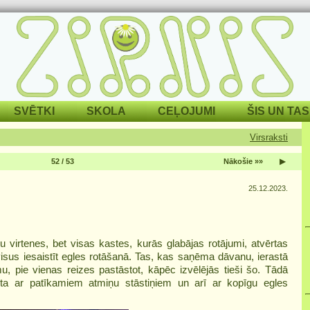
SVĒTKI
SKOLA
CEĻOJUMI
ŠIS UN TAS
Virsraksti
52 / 53
Nākošie »»
▶
25.12.2023.
u virtenes, bet visas kastes, kurās glabājas rotājumi, atvērtas
 visus iesaistīt egles rotāšanā. Tas, kas saņēma dāvanu, ierastā
, pie vienas reizes pastāstot, kāpēc izvēlējās tieši šo. Tādā
a ar patīkamiem atmiņu stāstiņiem un arī ar kopīgu egles