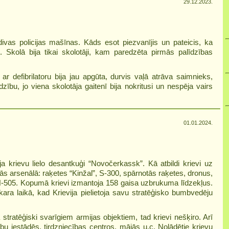
29.12.2023.
ivas policijas mašīnas. Kāds esot piezvanījis un pateicis, ka
s. Skolā bija tikai skolotāji, kam paredzēta pirmās palīdzības
 defibrilatoru bija jau apgūta, durvis vaļā atrāva saimnieks,
īdzību, jo viena skolotāja gaitenī bija nokritusi un nespēja vairs
01.01.2024.
ja krievu lielo desantkuģi “Novočerkassk”. Kā atbildi krievi uz
 tās arsenālā: raķetes “Kinžal”, S-300, spārnotās raķetes, dronus,
-505. Kopumā krievi izmantoja 158 gaisa uzbrukuma līdzekļus.
kara laikā, kad Krievija pielietoja savu stratēģisko bumbvedēju
pa stratēģiski svarīgiem armijas objektiem, tad krievi nešķiro. Arī
u iestādēs, tirdzniecības centros, mājās u.c. Nolādētie krievu