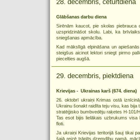
28. decembris, ceturtdiena
Glābšanas darbu diena
Sirēnām kaucot, pie skolas piebrauca d
uzspridzināšot skolu. Labi, ka brīvlaik
sniegšanas apmācība.
Kad mākslīgā elpināšana un apiešanās ar
steigšus aicinot lektori sniegt pirmo pal
piecelties augšā.
29. decembris, piektdiena
Krievijas - Ukrainas karš (674. diena)
26. oktobrī ukraiņi Krimas ostā iznīcinā
Ukrainu šonakt raidīta teju visu, kas bija
stratēģisko bumbvedēju raķetes H-101/H
Tas esot bijis lielākais uzbrukums visa 
floti.
Ja ukraiņi Krievijas teritorijā šauj tikai 
šajā reizē trāpīts dzemdību namā, mācīb