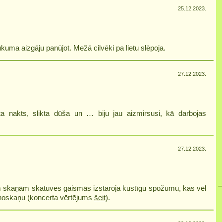
25.12.2023.
kuma aizgāju panūjot. Mežā cilvēki pa lietu slēpoja.
27.12.2023.
a nakts, slikta dūša un … biju jau aizmirsusi, kā darbojas
27.12.2023.
ām skaņām skatuves gaismās izstaroja kustīgu spožumu, kas vēl
u noskaņu (koncerta vērtējums
šeit
).