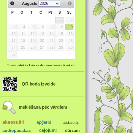
Augusts
P
O
T
C
Pt
S
Sv
1
2
3
4
5
6
7
8
9
10
11
12
13
14
15
16
17
18
19
20
21
22
23
24
25
26
27
28
29
30
31
Tumši pelēkās krāsas datumos ievietoti raksti.
QR koda izveide
meklēšana pēc vārdiem
aksesuāri
apģērbi
atstarotāji
ceļojumi
audiopasakas
dārzam