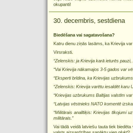
okupanti!
30. decembris, sestdiena
Biedēšana vai sagatavošana?
Katru dienu ziņās lasāms, ka Krievija var 
Virsraksti.
“Zelenskis: ja Krievija karā ieturēs pauzi,
“Vai Krievija nākamajos 3-5 gados var vērs
“Eksperti brīdina, ka Krievijas uzbrukums
“Zelenskis: Krievija varētu iesaldēt karu U
“Krievijas uzbrukums Baltijas valstīm va
“Latvijas vēstnieks NATO komentē izskanē
“Militārais analītiķis: Krievijas tīkojumi 
militārais.”
Vai tādā veidā latviešu tauta tiek biedē
valsts aizsardzības sanāktu vien
pļukt
?