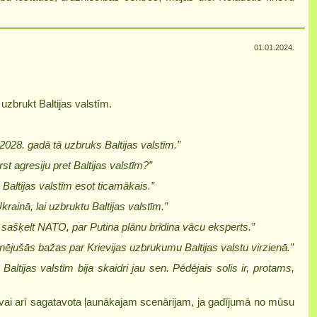
01.01.2024.
uzbrukt Baltijas valstīm.
 2028. gadā tā uzbruks Baltijas valstīm.”
t agresiju pret Baltijas valstīm?”
 Baltijas valstīm esot ticamākais.”
krainā, lai uzbruktu Baltijas valstīm.”
r sašķelt NATO, par Putina plānu brīdina vācu eksperts.”
jušās bažas par Krievijas uzbrukumu Baltijas valstu virzienā.”
uz Baltijas valstīm bija skaidri jau sen. Pēdējais solis ir, protams,
ta vai arī sagatavota ļaunākajam scenārijam, ja gadījumā no mūsu