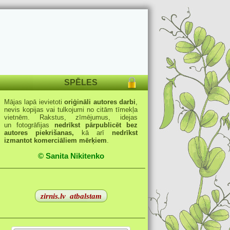
SPĒLES
Mājas lapā ievietoti
oriģināli autores darbi
,
nevis kopijas vai tulkojumi no citām tīmekļa
vietnēm. Rakstus, zīmējumus, idejas
un fotogrāfijas
nedrīkst pārpublicēt bez
autores piekrišanas,
kā arī
nedrīkst
izmantot komerciāliem mērķiem
.
© Sanita Nikitenko
zirnis.lv
atbalstam