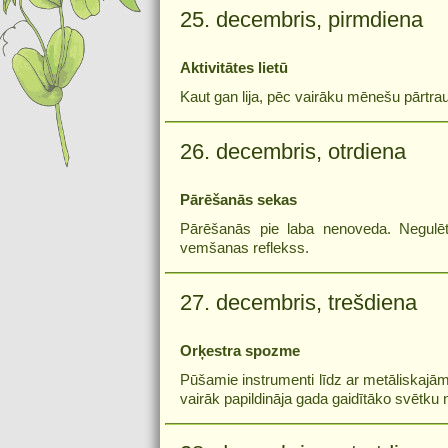
25. decembris, pirmdiena
Aktivitātes lietū
Kaut gan lija, pēc vairāku mēnešu pārtrau
26. decembris, otrdiena
Pārēšanās sekas
Pārēšanās pie laba nenoveda. Negulēt
vemšanas reflekss.
27. decembris, trešdiena
Orķestra spozme
Pūšamie instrumenti līdz ar metāliskaj
vairāk papildināja gada gaidītāko svētk