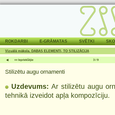
ROKDARBI
E-GRĀMATAS
SVĒTKI
SKO
Vizuālā māksla. DABAS ELEMENTI, TO STILIZĀCIJA
◀
«« Iepriekšējie
3 / 9
Stilizētu augu ornamenti
Uzdevums:
Ar stilizētu augu or
tehnikā izveidot apļa kompozīciju.