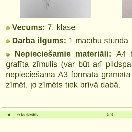
Vecums:
7. klase
Darba ilgums:
1 mācību stunda
Nepieciešamie materiāli:
A4 
grafīta zīmulis (var būt arī pildsp
nepieciešama A3 formāta grāmata k
zīmēt, jo zīmēts tiek brīvā dabā.
◀
«« Iepriekšējie
3 / 9