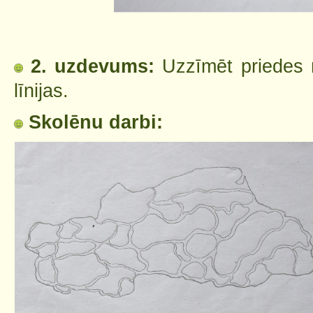
2. uzdevums:
Uzzīmēt priedes m
līnijas.
Skolēnu darbi: