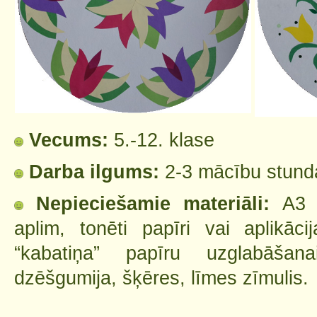
Vecums:
5.-12. klase
Darba ilgums:
2-3 mācību stund
Nepieciešamie materiāli:
A3 
aplim, tonēti papīri vai aplikācij
“kabatiņa” papīru uzglabāšana
dzēšgumija, šķēres, līmes zīmulis.