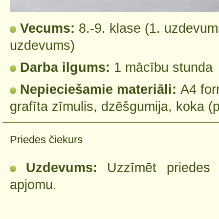
Vecums:
8.-9. klase (1. uzdevums
uzdevums)
Darba ilgums:
1 mācību stunda
Nepieciešamie materiāli:
A4 for
grafīta zīmulis, dzēšgumija, koka (
Priedes čiekurs
Uzdevums:
Uzzīmēt priedes č
apjomu.