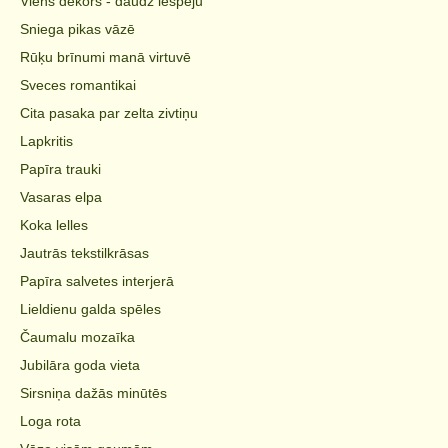
Viens dekors - daudz iespēju
Sniega pikas vāzē
Rūķu brīnumi manā virtuvē
Sveces romantikai
Cita pasaka par zelta zivtiņu
Lapkritis
Papīra trauki
Vasaras elpa
Koka lelles
Jautrās tekstilkrāsas
Papīra salvetes interjerā
Lieldienu galda spēles
Čaumalu mozaīka
Jubilāra goda vieta
Sirsniņa dažās minūtēs
Loga rota