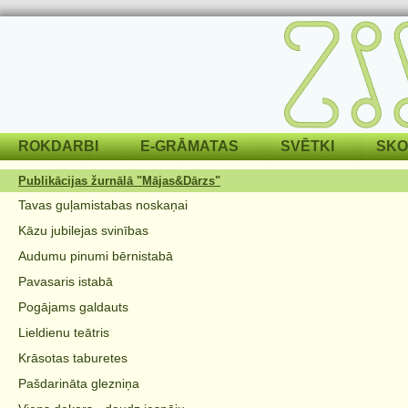
ROKDARBI
E-GRĀMATAS
SVĒTKI
SKO
Publikācijas žurnālā "Mājas&Dārzs"
Tavas guļamistabas noskaņai
Kāzu jubilejas svinības
Audumu pinumi bērnistabā
Pavasaris istabā
Pogājams galdauts
Lieldienu teātris
Krāsotas taburetes
Pašdarināta glezniņa