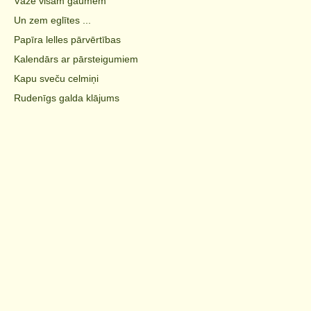
Vāze visām gaumēm
Un zem eglītes ...
Papīra lelles pārvērtības
Kalendārs ar pārsteigumiem
Kapu sveču celmiņi
Rudenīgs galda klājums