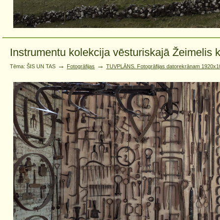
Instrumentu kolekcija vēsturiskajā Žeimelis 
→
→
Tēma: ŠIS UN TAS
Fotogrāfijas
TUVPLĀNS. Fotogrāfijas datorekrānam 1920x10