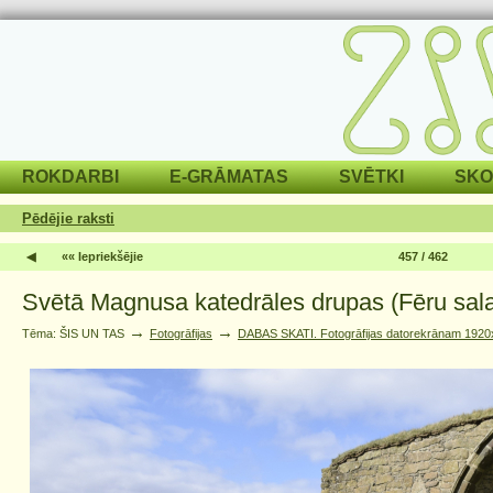
ROKDARBI
E-GRĀMATAS
SVĒTKI
SKO
Pēdējie raksti
◀
«« Iepriekšējie
457 / 462
Svētā Magnusa katedrāles drupas (Fēru sal
→
→
Tēma: ŠIS UN TAS
Fotogrāfijas
DABAS SKATI. Fotogrāfijas datorekrānam 1920x