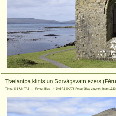
Trælanípa klints un Sørvágsvatn ezers (Fēru
→
→
Tēma: ŠIS UN TAS
Fotogrāfijas
DABAS SKATI. Fotogrāfijas datorekrānam 1920x