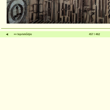
◀
«« Iepriekšējie
457 / 462