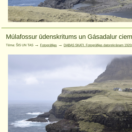
Múlafossur ūdenskritums un Gásadalur ciema
→
→
Tēma: ŠIS UN TAS
Fotogrāfijas
DABAS SKATI. Fotogrāfijas datorekrānam 1920x