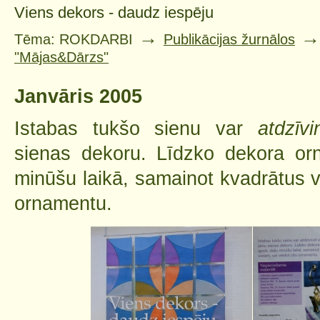
Viens dekors - daudz iespēju
→
Tēma: ROKDARBI
Publikācijas žurnālos
"Mājas&Dārzs"
Janvāris 2005
Istabas tukšo sienu var
atdzīvi
sienas dekoru. Līdzko dekora or
minūšu laikā, samainot kvadrātus vi
ornamentu.