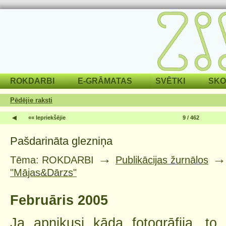
ROKDARBI
E-GRĀMATAS
SVĒTKI
SKO
Pēdējie raksti
◀
«« Iepriekšējie
9 / 462
Pašdarināta glezniņa
→
Tēma: ROKDARBI
Publikācijas žurnālos
"Mājas&Dārzs"
Februāris 2005
Ja apnikusi kāda fotogrāfija, to 