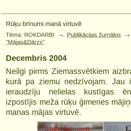
Rūķu brīnumi manā virtuvē
→
Tēma: ROKDARBI
Publikācijas žurnālos
"Mājas&Dārzs"
Decembris 2004
Neilgi pirms Ziemassvētkiem aizbr
kurā pa ziemu nedzīvojam. Jau i
ieraudzīju nelielas kustīgas ēn
izpostījis meža rūķu ģimenes mājiņ
manas mājas virtuvē.