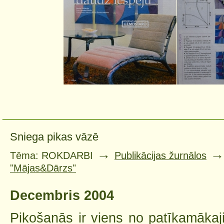
Sniega pikas vāzē
→
Tēma: ROKDARBI
Publikācijas žurnālos
"Mājas&Dārzs"
Decembris 2004
Pikošanās ir viens no patīkamākaj