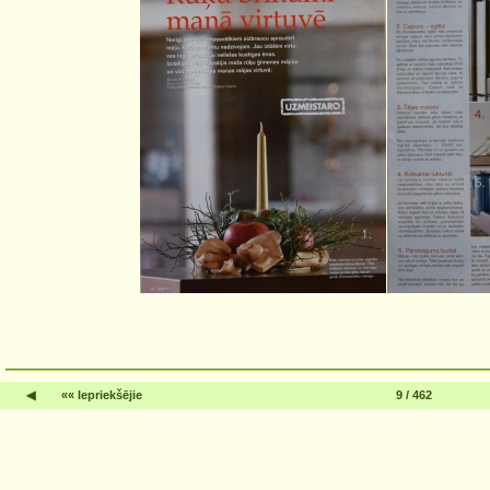
◀
«« Iepriekšējie
9 / 462