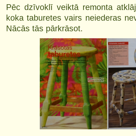
Pēc dzīvoklī veiktā remonta atklā
koka taburetes vairs neiederas nevi
Nācās tās pārkrāsot.