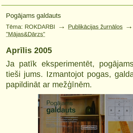
Pogājams galdauts
→
Tēma: ROKDARBI
Publikācijas žurnālos
"Mājas&Dārzs"
Aprīlis 2005
Ja patīk eksperimentēt, pogājam
tieši jums. Izmantojot pogas, gald
papildināt ar mežģīnēm.