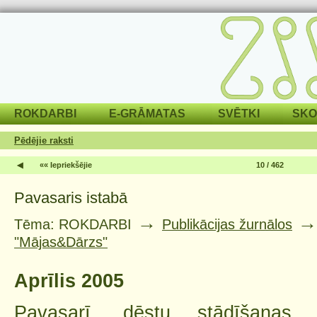
ROKDARBI
E-GRĀMATAS
SVĒTKI
SKO
Pēdējie raksti
◀
«« Iepriekšējie
10 / 462
Pavasaris istabā
→
Tēma: ROKDARBI
Publikācijas žurnālos
"Mājas&Dārzs"
Aprīlis 2005
Pavasarī, dēstu stādīšanas