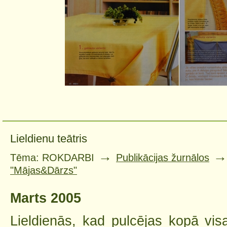
Lieldienu teātris
→
Tēma: ROKDARBI
Publikācijas žurnālos
"Mājas&Dārzs"
Marts 2005
Lieldienās, kad pulcējas kopā vis