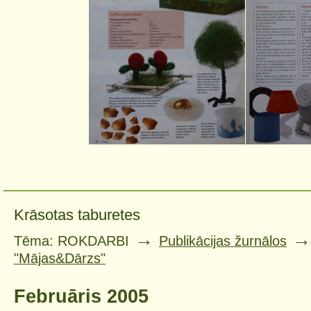
Krāsotas taburetes
→
Tēma: ROKDARBI
Publikācijas žurnālos
"Mājas&Dārzs"
Februāris 2005