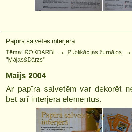
Papīra salvetes interjerā
→
Tēma: ROKDARBI
Publikācijas žurnālos
"Mājas&Dārzs"
Maijs 2004
Ar papīra salvetēm var dekorēt ne
bet arī interjera elementus.