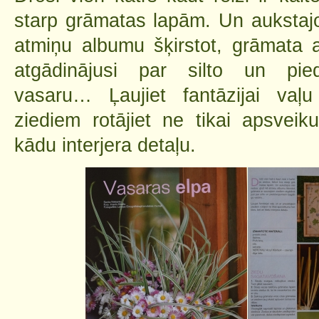
starp grāmatas lapām. Un aukstaj
atmiņu albumu šķirstot, grāmata 
atgādinājusi par silto un pie
vasaru… Ļaujiet fantāzijai vaļ
ziediem rotājiet ne tikai apsveik
kādu interjera detaļu.