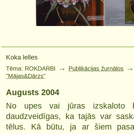
Koka lelles
→
Tēma: ROKDARBI
Publikācijas žurnālos
"Mājas&Dārzs"
Augusts 2004
No upes vai jūras izskaloto 
daudzveidīgas, ka tajās var sas
tēlus. Kā būtu, ja ar šiem pasa