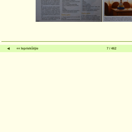
◀
«« Iepriekšējie
7 / 462