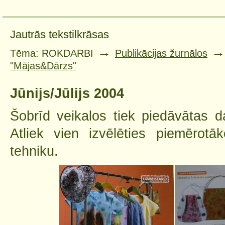
Jautrās tekstilkrāsas
→
Tēma: ROKDARBI
Publikācijas žurnālos
"Mājas&Dārzs"
Jūnijs/Jūlijs 2004
Šobrīd veikalos tiek piedāvātas d
Atliek vien izvēlēties piemērot
tehniku.