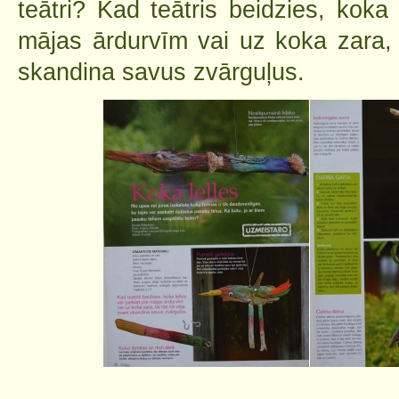
teātri? Kad teātris beidzies, koka 
mājas ārdurvīm vai uz koka zara, 
skandina savus zvārguļus.