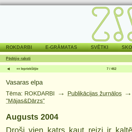
ROKDARBI
E-GRĀMATAS
SVĒTKI
SKO
Pēdējie raksti
◀
«« Iepriekšējie
7 / 462
Vasaras elpa
→
Tēma: ROKDARBI
Publikācijas žurnālos
"Mājas&Dārzs"
Augusts 2004
Droši vien katrs kaut reizi ir kaltē